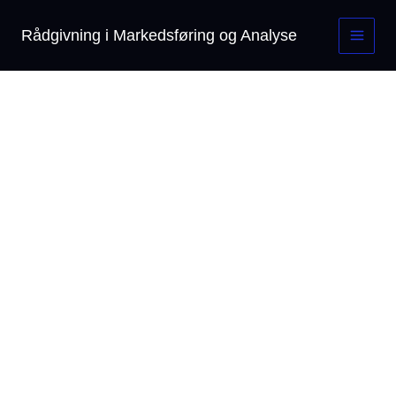
Gå
til
Rådgivning i Markedsføring og Analyse
indholdet
Main
Menu